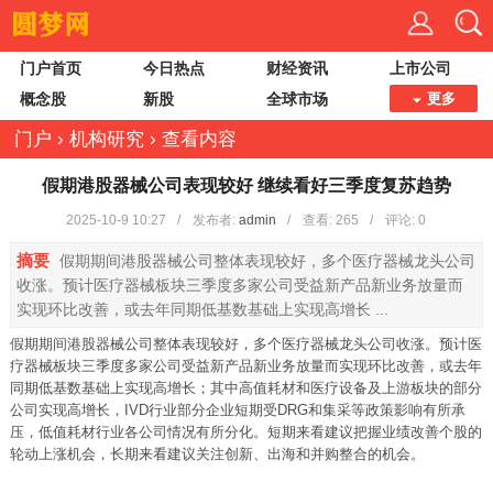
门户首页
今日热点
财经资讯
上市公司
概念股
新股
全球市场
更多
门户
›
机构研究
›
查看内容
假期港股器械公司表现较好 继续看好三季度复苏趋势
2025-10-9 10:27
/
发布者:
admin
/
查看:
265
/
评论: 0
摘要
假期期间港股器械公司整体表现较好，多个医疗器械龙头公司
收涨。预计医疗器械板块三季度多家公司受益新产品新业务放量而
实现环比改善，或去年同期低基数基础上实现高增长 ...
假期期间港股器械公司整体表现较好，多个医疗器械龙头公司收涨。预计医
疗器械板块三季度多家公司受益新产品新业务放量而实现环比改善，或去年
同期低基数基础上实现高增长；其中高值耗材和医疗设备及上游板块的部分
公司实现高增长，IVD行业部分企业短期受DRG和集采等政策影响有所承
压，低值耗材行业各公司情况有所分化。短期来看建议把握业绩改善个股的
轮动上涨机会，长期来看建议关注创新、出海和并购整合的机会。