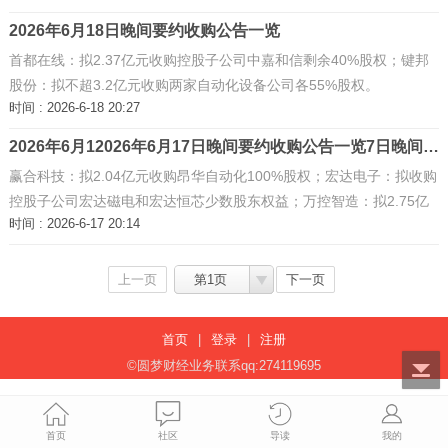
2026年6月18日晚间要约收购公告一览
首都在线：拟2.37亿元收购控股子公司中嘉和信剩余40%股权；键邦
股份：拟不超3.2亿元收购两家自动化设备公司各55%股权。
时间 : 2026-6-18 20:27
2026年6月12026年6月17日晚间要约收购公告一览7日晚间要约收购公告一览 ...
赢合科技：拟2.04亿元收购昂华自动化100%股权；宏达电子：拟收购
控股子公司宏达磁电和宏达恒芯少数股东权益；万控智造：拟2.75亿
时间 : 2026-6-17 20:14
元收购浙江东爵51%股权；炼石航空：拟2.2亿元收购天科航空
62.85%股份并增资5000万元。 ...
上一页
第1页
下一页
首页
|
登录
|
注册
©圆梦财经业务联系qq:274119695
首页
社区
导读
我的