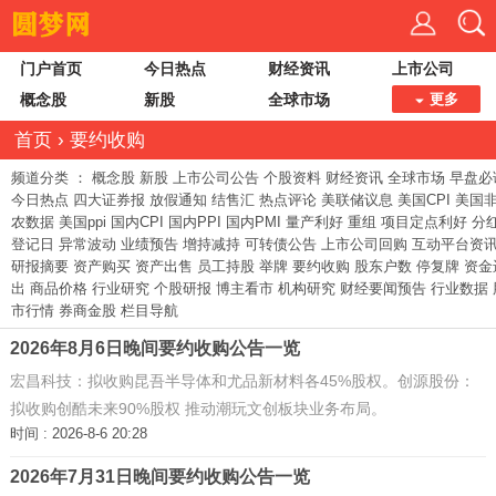
门户首页
今日热点
财经资讯
上市公司
概念股
新股
全球市场
更多
首页
›
要约收购
频道分类 ：
概念股
新股
上市公司公告
个股资料
财经资讯
全球市场
早盘必
今日热点
四大证券报
放假通知
结售汇
热点评论
美联储议息
美国CPI
美国
农数据
美国ppi
国内CPI
国内PPI
国内PMI
量产利好
重组
项目定点利好
分
登记日
异常波动
业绩预告
增持减持
可转债公告
上市公司回购
互动平台资
研报摘要
资产购买
资产出售
员工持股
举牌
要约收购
股东户数
停复牌
资金
出
商品价格
行业研究
个股研报
博主看市
机构研究
财经要闻预告
行业数据
市行情
券商金股
栏目导航
2026年8月6日晚间要约收购公告一览
宏昌科技：拟收购昆吾半导体和尤品新材料各45%股权。创源股份：
拟收购创酷未来90%股权 推动潮玩文创板块业务布局。
时间 : 2026-8-6 20:28
2026年7月31日晚间要约收购公告一览