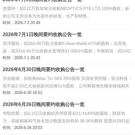
杰普特：拟112万新加坡元收购NEOPTICS PTE.LTD.100%股权，标
的公司主营业务为光器件的研发、生产和销售。
时间 : 2026-7-3 20:49
2026年7月1日晚间要约收购公告一览
浩洋股份：拟266.86万欧元收购Follow-Me66.67%的股权；永贵电
器：拟3314.45万元收购永贵博得31.0001%股权；中赋科技：拟10亿
时间 : 2026-7-1 20:43
元收购军科正源及其整合CRO资产的控制权。 ...
2026年6月30日晚间要约收购公告一览
兴业银锡：拟收购Atlas Tin SAS 25%股权 实现全资控股；安洁科技：
拟不超2.55亿元收购苏州志烽51%股权，公司将新增光模块领域相关
时间 : 2026-6-30 19:51
业务和客户；恒尚节能：拟购买金胜电子100%股权 切入存储领域。
...
2026年6月26日晚间要约收购公告一览
华联控股：拟2.2亿元收购杭州华联置业21.4149%的股权；陕鼓动
力：拟收购秦风气体全部少数股东持有的 36.06%股权 股票自29日起
时间 : 2026-6-26 20:03
停牌；传化智联：拟收购传化精化7.57%股权 实现全资控股；万邦医