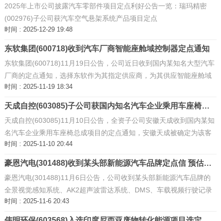
2025年上市公司披露汽车零部件项目定点利好公告一览：瑞玛精密
(002976)子公司获汽车空气悬架系统产品项目定点
时间 : 2025-12-29 19:48
东软集团(600718)收到汽车厂商智能座舱域控制器定点通知
东软集团(600718)11月19日公告，公司近日收到国内某知名大型汽车
厂商的定点通知，选择东软作为其指定供应商，为其供应智能座舱域
时间 : 2025-11-19 18:34
控制器。根据该汽车厂商的规划，上述产品将应用于2026年—2027年
内陆续量产上市的多款 ...
天成自控(603085)子公司获国内知名汽车企业乘用车座椅总成项目定点 ...
天成自控(603085)11月10日公告，全资子公司安徽天成收到国内某知
名汽车企业乘用车座椅总成项目的定点通知，安徽天成被确定为该客
时间 : 2025-11-10 20:44
户某乘用车座椅总成项目的定点供应商 ...
豪恩汽电(301488)收到某头部新能源汽车品牌定点信 预估总营业额约4.7亿元 ...
豪恩汽电(301488)11月6日公告，公司收到某头部新能源汽车品牌的
全景视觉感知系统、AK2超声波雷达系统、DMS、车载视频行驶记录
时间 : 2025-11-6 20:43
系统产品的定点信
伟明环保(603568)入选印度尼西亚废物转化能源项目选定供应商