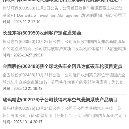
伟明环保(603568)11月2日公告，公司近日收到印度尼西亚主权投资
基金PT Danantara InvestmentManagement发来的通知，确定公司正
时间 : 2025-11-2 17:10
式入选印度尼西亚环境友好型废物转化能源项目选定供应商名单。后
续公司还需参加具体项目 ...
长源东谷(603950)收到客户定点通知函
长源东谷(603950)10月27日公告，公司近日收到国内某知名新能源车
企的定点通知函，公司获得该客户某项目发动机缸体精加工&缸盖精加
时间 : 2025-10-27 19:51
工供应商的资格。 ...
金固股份(002488)获全球龙头车企阿凡达低碳车轮项目定点
金固股份(002488)10月21日公告，公司近日收到某总部位于德国的全
球龙头车企的定点通知书，公司将作为客户的零部件供应商，为其欧
时间 : 2025-10-21 19:42
洲产新能源车型开发阿凡达低碳车轮产品。 ...
瑞玛精密(002976)子公司获得汽车空气悬架系统产品项目定点
瑞玛精密(002976)10月14日公告，公司子公司普莱德汽车科技（苏
州）有限公司（简称“普莱德（苏州）”）于近日收到国内某车企的定点
时间 : 2025-10-14 20:17
通知，