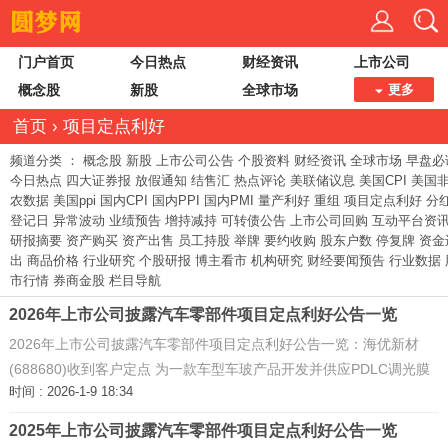
门户首页
今日热点
财经资讯
上市公司
概念股
新股
全球市场
更多
首页
›
项目定点利好
频道分类 ：
概念股
新股
上市公司公告
个股资料
财经资讯
全球市场
早盘必
今日热点
四大证券报
放假通知
结售汇
热点评论
美联储议息
美国CPI
美国
农数据
美国ppi
国内CPI
国内PPI
国内PMI
量产利好
重组
项目定点利好
分
登记日
异常波动
业绩预告
增持减持
可转债公告
上市公司回购
互动平台资
研报摘要
资产购买
资产出售
员工持股
举牌
要约收购
股东户数
停复牌
资金
出
商品价格
行业研究
个股研报
博主看市
机构研究
财经要闻预告
行业数据
市行情
券商金股
栏目导航
2026年上市公司披露汽车零部件项目定点利好公告一览
2026年上市公司披露汽车零部件项目定点利好公告一览：海优新材
(688680)收到客户定点 为一款车型车玻产品开发并供应PDLC调光膜
时间 : 2026-1-9 18:34
片产品
2025年上市公司披露汽车零部件项目定点利好公告一览