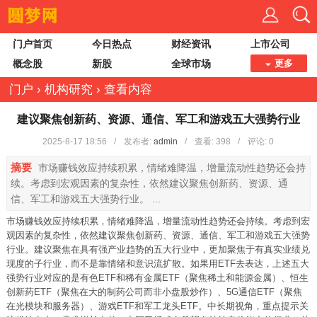
门户首页
今日热点
财经资讯
上市公司
概念股
新股
全球市场
更多
门户
›
机构研究
›
查看内容
建议聚焦创新药、资源、通信、军工和游戏五大强势行业
2025-8-17 18:56
/
发布者:
admin
/
查看:
398
/
评论: 0
摘要
市场赚钱效应持续积累，情绪难降温，增量流动性趋势还会持
续。考虑到宏观因素的复杂性，依然建议聚焦创新药、资源、通
信、军工和游戏五大强势行业。 ...
市场赚钱效应持续积累，情绪难降温，增量流动性趋势还会持续。考虑到宏
观因素的复杂性，依然建议聚焦创新药、资源、通信、军工和游戏五大强势
行业。建议聚焦在具有强产业趋势的五大行业中，更加聚焦于有真实业绩兑
现度的子行业，而不是靠情绪和意识流扩散。如果用ETF去表达，上述五大
强势行业对应的是有色ETF和稀有金属ETF（聚焦稀土和能源金属）、恒生
创新药ETF（聚焦在大的制药公司而非小盘股炒作）、5G通信ETF（聚焦
在光模块和服务器）、游戏ETF和军工龙头ETF。中长期视角，重点提示关