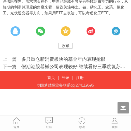
注供给在内、需求增长在外，中国已经或有希望有持续定价能力的行业，从
短期的利润兑现度的角度来看，建议关注稀土、钴、磷化工、农药、氟化
工、光伏逆变器等方向，如果用ETF去表达，可以考虑化工ETF。
收藏
上一篇：多只重仓新消费板块的基金年内表现抢眼
下一篇：假期港股器械公司表现较好 继续看好三季度复苏趋势
首页
|
登录
|
注册
©圆梦财经业务联系qq:274119695
首页
社区
导读
我的