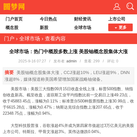
门户首页
今日热点
财经资讯
上市公司
概念股
新股
全球市场
更多
门户
›
全球市场
›
查看内容
全球市场：热门中概股多数上涨 美股铀概念股集体大涨
2025-9-16 07:27
/
发布者:
admin
/
查看:
299
/
评论: 0
摘要
美股铀概念股集体大涨，CCJ涨超10%，LEU涨超9%，DNN
涨超8%，媒体报道称美国希望增加国家战略铀储备。
美股市场：美股三大指数09月15日收盘全线上涨，标普500指数、纳指
创收盘新高。截至收盘，道琼斯工业平均指数比前一交易日上涨49.23点，
收于45883.45点，涨幅为0.11%；标准普尔500种股票指数上涨30.99点，收
于6615.28点，涨幅为0.47%；纳斯达克综合指数上涨207.65点，收于
22348.75点，涨幅为0.94%。
大型科技股普涨，谷歌涨超4%并成为第四家市值超过3万亿美元的美股
上市公司。特斯拉、甲骨文涨超3%。英伟达微跌0.04%。