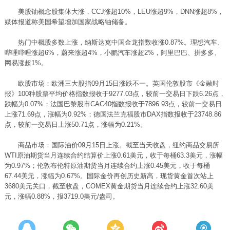
美股铀概念股集体大涨，CCJ涨超10%，LEU涨超9%，DNN涨超8%，
媒体报道称美国希望增加国家战略铀储备。
热门中概股多数上涨，纳斯达克中国金龙指数收涨0.87%。理想汽车、
哔哩哔哩涨超6%，蔚来涨超4%，小鹏汽车涨超2%，阿里巴巴、拼多多、
网易涨超1%。
欧股市场：欧洲三大股指09月15日涨跌不一。英国伦敦股市《金融时
报》100种股票平均价格指数报收于9277.03点，较前一交易日下跌6.26点，
跌幅为0.07%；法国巴黎股市CAC40指数报收于7896.93点，较前一交易日
上涨71.69点，涨幅为0.92%；德国法兰克福股市DAX指数报收于23748.86
点，较前一交易日上涨50.71点，涨幅为0.21%。
商品市场：国际油价09月15日上涨。截至当天收盘，纽约商品交易所
WTI原油期货当月连续合约结算价上涨0.61美元，收于每桶63.3美元，涨幅
为0.97%；伦敦布伦特原油期货当月连续合约上涨0.45美元，收于每桶
67.44美元，涨幅为0.67%。国际金价再创历史新高，现货黄金首次站上
3680美元关口，截至收盘，COMEX黄金期货当月连续合约上涨32.60美
元，涨幅0.88%，报3719.0美元/盎司。