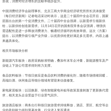
形成，消费对经济增长的贡献率稳步提升。
中国消费经济学会副理事长、北京工商大学商业经济研究所所长洪涛接受
《每日经济新闻》记者电话采访时表示，这是二十届四中全会召开后，国家
层面出台的第一个促消费文件。二十届四中全会强调，以新需求引领新供
给，以新供给创造新需求。11月14日召开的国务院常务会议强调，增强供
需适配性是进一步释放消费潜力、畅通经济循环的有效举措。这次《方案》
提出，以消费升级引领产业升级，以优质供给更好满足多元需求。内容上越
来越具体化。
相关市场板块分析
新能源汽车板块：政府采购标准明确，叠加年末车企冲量，新能源整车及产
业链上下游公司需求得到有力支撑。
食品饮料板块：节假日效应是食品饮料消费的催化剂，随着市场情绪回暖，
高端白酒、休闲食品等细分领域有望迎来估值修复。
家电家居板块：以旧换新、绿色智能家电补贴等政策直接刺激了更新换代需
求，相关龙头企业受益于行业景气回升。
旅游酒店板块：商务出行和假日旅游需求持续释放，酒店、景区、航空等企
业的盈利能力得到显著改善，行业进入复苏通道。