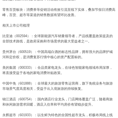
零售百货板块：消费券等促销活动有效引流至线下实体，叠加节假日消费高
峰，百货、超市等渠道的销售数据有望环比改善。
相关上市公司梳理
比亚迪（002594）：全球新能源汽车销量领导者，产品线覆盖政策提及的
全部技术路线，是政府采购和市场需求的最大受益者之一。
贵州茅台（600519）：中国高端白酒的标志性品牌，拥有强大的品牌护城
河和定价权，是消费复苏行情中核心的资产配置标的。
美的集团（000333）：全品类家电龙头，在绿色智能家电领域布局深厚，
将直接受益于各地的家电消费补贴政策。
中国中免（601888）：全球最大的旅游零售运营商，旗下免税业务与旅游
市场景气度高度相关，受益于出入境旅游的持续恢复。
锦江酒店（600754）：国内酒店行业龙头，门店网络覆盖广泛，随着商旅
和休闲旅游需求回暖，酒店入住率和平均房价有望稳步提升。
永辉超市（601933）：以生鲜为特色的全国性超市龙头，积极布局线上线