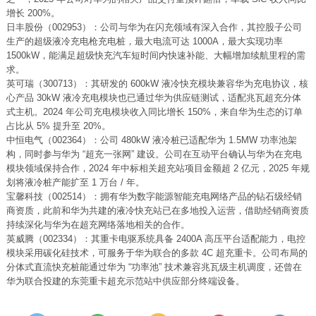
增长 200%。
日丰股份（002953）：公司与华为在闪充领域有深入合作，其控股子公司
生产的超级液冷充电枪充电桩，最大电流可达 1000A，最大实现功率
1500kW，能满足超级快充汽车短时间内快速补能、大幅增加续航里程的需
求。
英可瑞（300713）：其研发的 600kW 液冷快充模块兼容华为充电协议，核
心产品 30kW 液冷充电模块也已通过华为供应链测试，适配兆瓦超充分体
式主机。2024 年公司充电模块收入同比增长 150%，来自华为生态的订单
占比从 5% 提升至 20%。
中恒电气（002364）：公司 480kW 液冷桩已适配华为 1.5MW 功率池架
构，同时参与华为 “超充一张网” 建设。公司在互动平台确认与华为在充电
模块领域保持合作，2024 年中标相关超充站项目金额超 2 亿元，2025 年规
划将液冷桩产能扩至 1 万台 / 年。
宝馨科技（002514）：拥有华为数字能源智能充电网络产品的钻石级经销
商资质，此前和华为共建的液冷快充站已在多地投入运营，借助经销商资质
持续深化与华为在超充网络落地相关的合作。
英威腾（002334）：其重卡电驱系统具备 2400A 高压平台适配能力，电控
模块采用碳化硅技术，可服务于华为联合的多款 4C 超充重卡。公司布局的
分体式直流快充桩能通过华为 “功率池” 技术兼容兆瓦级主机调度，还曾在
华为联合投建的东莞重卡超充示范站中供应部分终端设备。