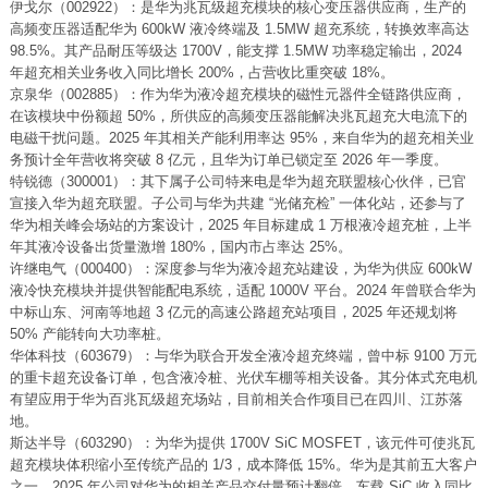
伊戈尔（002922）：是华为兆瓦级超充模块的核心变压器供应商，生产的
高频变压器适配华为 600kW 液冷终端及 1.5MW 超充系统，转换效率高达
98.5%。其产品耐压等级达 1700V，能支撑 1.5MW 功率稳定输出，2024
年超充相关业务收入同比增长 200%，占营收比重突破 18%。
京泉华（002885）：作为华为液冷超充模块的磁性元器件全链路供应商，
在该模块中份额超 50%，所供应的高频变压器能解决兆瓦超充大电流下的
电磁干扰问题。2025 年其相关产能利用率达 95%，来自华为的超充相关业
务预计全年营收将突破 8 亿元，且华为订单已锁定至 2026 年一季度。
特锐德（300001）：其下属子公司特来电是华为超充联盟核心伙伴，已官
宣接入华为超充联盟。子公司与华为共建 “光储充检” 一体化站，还参与了
华为相关峰会场站的方案设计，2025 年目标建成 1 万根液冷超充桩，上半
年其液冷设备出货量激增 180%，国内市占率达 25%。
许继电气（000400）：深度参与华为液冷超充站建设，为华为供应 600kW
液冷快充模块并提供智能配电系统，适配 1000V 平台。2024 年曾联合华为
中标山东、河南等地超 3 亿元的高速公路超充站项目，2025 年还规划将
50% 产能转向大功率桩。
华体科技（603679）：与华为联合开发全液冷超充终端，曾中标 9100 万元
的重卡超充设备订单，包含液冷桩、光伏车棚等相关设备。其分体式充电机
有望应用于华为百兆瓦级超充场站，目前相关合作项目已在四川、江苏落
地。
斯达半导（603290）：为华为提供 1700V SiC MOSFET，该元件可使兆瓦
超充模块体积缩小至传统产品的 1/3，成本降低 15%。华为是其前五大客户
之一，2025 年公司对华为的相关产品交付量预计翻倍，车载 SiC 收入同比