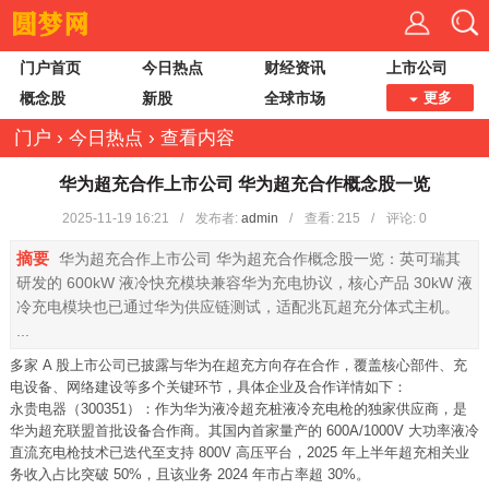
门户首页
今日热点
财经资讯
上市公司
概念股
新股
全球市场
更多
门户
›
今日热点
›
查看内容
华为超充合作上市公司 华为超充合作概念股一览
2025-11-19 16:21
/
发布者:
admin
/
查看:
215
/
评论: 0
摘要
华为超充合作上市公司 华为超充合作概念股一览：英可瑞其
研发的 600kW 液冷快充模块兼容华为充电协议，核心产品 30kW 液
冷充电模块也已通过华为供应链测试，适配兆瓦超充分体式主机。
...
多家 A 股上市公司已披露与华为在超充方向存在合作，覆盖核心部件、充
电设备、网络建设等多个关键环节，具体企业及合作详情如下：
永贵电器（300351）：作为华为液冷超充桩液冷充电枪的独家供应商，是
华为超充联盟首批设备合作商。其国内首家量产的 600A/1000V 大功率液冷
直流充电枪技术已迭代至支持 800V 高压平台，2025 年上半年超充相关业
务收入占比突破 50%，且该业务 2024 年市占率超 30%。