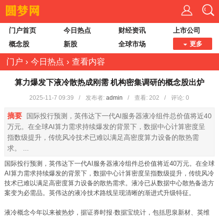
门户首页
今日热点
财经资讯
上市公司
概念股
新股
全球市场
更多
门户
›
今日热点
›
查看内容
算力爆发下液冷散热成刚需 机构密集调研的概念股出炉
2025-11-7 09:39
/
发布者:
admin
/
查看:
202
/
评论: 0
摘要
国际投行预测，英伟达下一代AI服务器液冷组件总价值将近40
万元。在全球AI算力需求持续爆发的背景下，数据中心计算密度呈
指数级提升，传统风冷技术已难以满足高密度算力设备的散热需
求。 ...
国际投行预测，英伟达下一代AI服务器液冷组件总价值将近40万元。在全球
AI算力需求持续爆发的背景下，数据中心计算密度呈指数级提升，传统风冷
技术已难以满足高密度算力设备的散热需求。液冷已从数据中心散热备选方
案变为必需品。英伟达的液冷技术路线呈现清晰的渐进式升级特征。
液冷概念今年以来被热炒，据证券时报·数据宝统计，包括思泉新材、英维