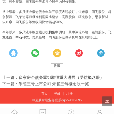
克、科创新源、同飞股份等多只个股年内股价翻番。
从业绩看，多只液冷概念股今年前三季度表现较好，依米康、同飞股份、科
创新源、飞荣达等归母净利润同比翻倍，高澜股份、曙光数创、思泉新材、
依米康、同飞股份等营收同比增幅超50%。
今年以来，多只液冷概念股获机构集中调研，其中冰轮环境、银轮股份、飞
龙股份、中石科技、思泉新材、同飞股份获调研机构在100家以上。
收藏
上一篇：多家房企债务重组取得重大进展（受益概念股）
下一篇：朱雀三号上市公司 朱雀三号概念股一览
首页
|
登录
|
注册
©圆梦财经业务联系qq:274119695